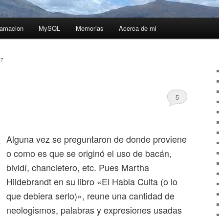
ramacion
MySQL
Memorias
Acerca de mi
07
5
Alguna vez se preguntaron de donde proviene
o como es que se originó el uso de bacán,
bividí, chancletero, etc. Pues Martha
Hildebrandt en su libro «El Habla Culta (o lo
que debiera serlo)», reune una cantidad de
neologismos, palabras y expresiones usadas