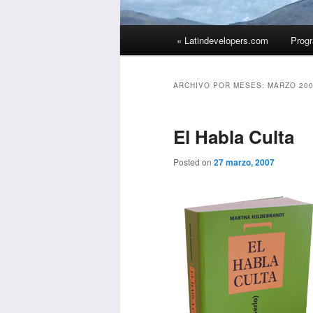
M
« Latindevelopers.com
Prog
Ir
Ir
e
n
al
al
ú
ARCHIVO POR MESES:
MARZO 20
p
contenido
contenido
r
El Habla Culta
i
principal
secundario
n
Posted on
27 marzo, 2007
c
i
p
a
l