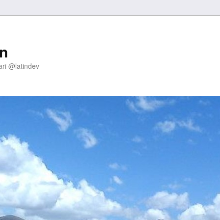
on
ari @latindev