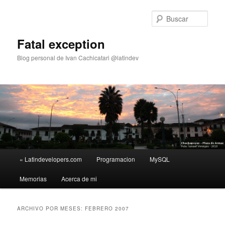
Busc
Fatal exception
Blog personal de Ivan Cachicatari @latindev
M
« Latindevelopers.com
Programacion
MySQL
Ir
Ir
e
n
Memorias
Acerca de mi
al
al
ú
p
contenido
contenido
r
ARCHIVO POR MESES:
FEBRERO 2007
i
principal
secundario