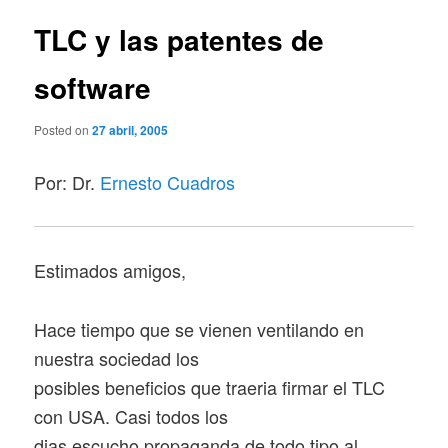
n
v
c
e
TLC y las patentes de
i
g
p
a
software
a
c
l
i
Posted on
27 abril, 2005
ó
n
d
Por: Dr.
Ernesto Cuadros
e
e
n
t
Estimados amigos,
r
a
d
Hace tiempo que se vienen ventilando en
a
nuestra sociedad los
s
posibles beneficios que traeria firmar el TLC
con USA. Casi todos los
dias escucho propaganda de todo tipo al