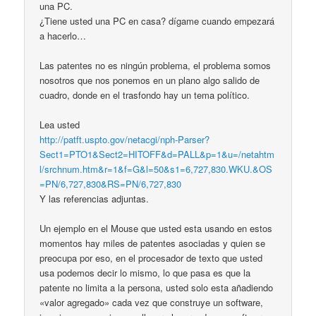
una PC.
¿Tiene usted una PC en casa? dígame cuando empezará
a hacerlo…
Las patentes no es ningún problema, el problema somos
nosotros que nos ponemos en un plano algo salido de
cuadro, donde en el trasfondo hay un tema político.
Lea usted
http://patft.uspto.gov/netacgi/nph-Parser?
Sect1=PTO1&Sect2=HITOFF&d=PALL&p=1&u=/netahtm
l/srchnum.htm&r=1&f=G&l=50&s1=6,727,830.WKU.&OS
=PN/6,727,830&RS=PN/6,727,830
Y las referencias adjuntas.
Un ejemplo en el Mouse que usted esta usando en estos
momentos hay miles de patentes asociadas y quien se
preocupa por eso, en el procesador de texto que usted
usa podemos decir lo mismo, lo que pasa es que la
patente no limita a la persona, usted solo esta añadiendo
«valor agregado» cada vez que construye un software,