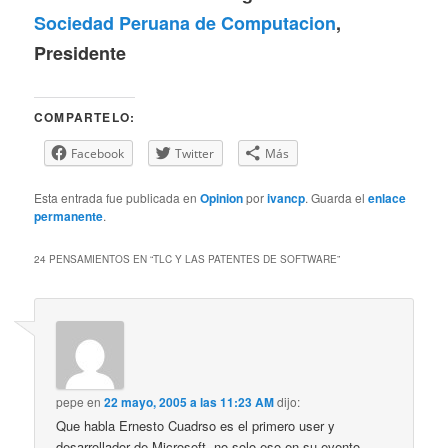
Sociedad Peruana de Computacion
,
Presidente
COMPARTELO:
Facebook
Twitter
Más
Esta entrada fue publicada en
Opinion
por
ivancp
. Guarda el
enlace
permanente
.
24 PENSAMIENTOS EN “
TLC Y LAS PATENTES DE SOFTWARE
”
pepe
en
22 mayo, 2005 a las 11:23 AM
dijo:
Que habla Ernesto Cuadrso es el primero user y
desarrollador de Microsoft, no solo eso en su evento