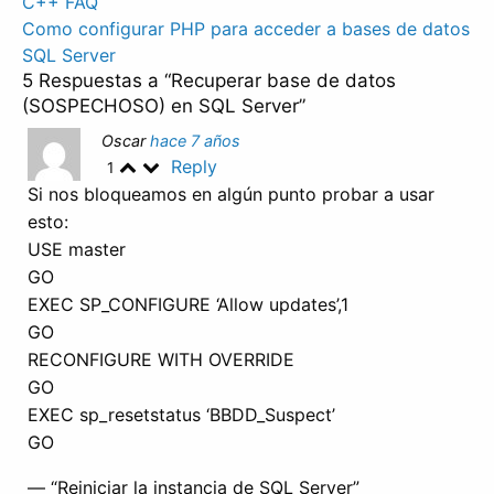
Navegación
C++ FAQ
Como configurar PHP para acceder a bases de datos
de
SQL Server
entradas
5 Respuestas a “Recuperar base de datos
(SOSPECHOSO) en SQL Server”
Oscar
hace 7 años
Reply
1
Si nos bloqueamos en algún punto probar a usar
esto:
USE master
GO
EXEC SP_CONFIGURE ‘Allow updates’,1
GO
RECONFIGURE WITH OVERRIDE
GO
EXEC sp_resetstatus ‘BBDD_Suspect’
GO
— “Reiniciar la instancia de SQL Server”