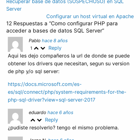
Navegación
Recuperar base de datos (SOSPECHOSO) en SQL
Server
de
Configurar un host virtual en Apache
entradas
12 Respuestas a “Como configurar PHP para
acceder a bases de datos SQL Server”
Pablo
hace 8 años
Reply
1
Aqui les dejo compañeros la url de donde se puede
obtener los drivers que necesitan, segun su version
de php y/o sql server:
https://docs.microsoft.com/es-
es/sql/connect/php/system-requirements-for-the-
php-sql-driver?view=sql-server-2017
eduardo
hace 6 años
Reply
¿pudiste resolverlo? tengo el mismo problema.