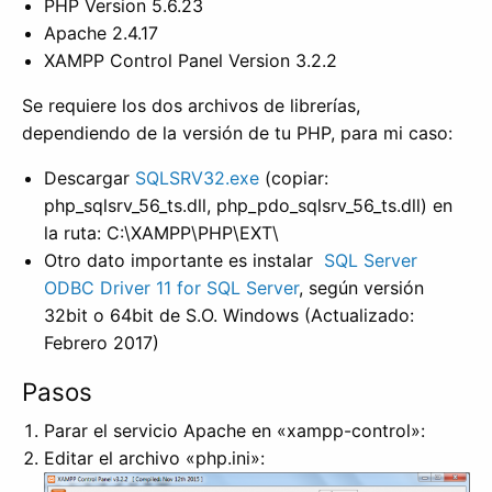
PHP Version 5.6.23
Apache 2.4.17
XAMPP Control Panel Version 3.2.2
Se requiere los dos archivos de librerías,
dependiendo de la versión de tu PHP, para mi caso:
Descargar
SQLSRV32.exe
(copiar:
php_sqlsrv_56_ts.dll, php_pdo_sqlsrv_56_ts.dll) en
la ruta: C:\XAMPP\PHP\EXT\
Otro dato importante es instalar
SQL Server
ODBC Driver 11 for SQL Server
, según versión
32bit o 64bit de S.O. Windows (Actualizado:
Febrero 2017)
Pasos
Parar el servicio Apache en «xampp-control»:
Editar el archivo «php.ini»: