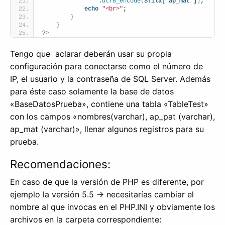
                .
utf8_encode
(
$fila['ap_mat']
)
;
echo
"<br>"
;
}
}
?
>
Tengo que aclarar deberán usar su propia
configuración para conectarse como el número de
IP, el usuario y la contraseña de SQL Server. Además
para éste caso solamente la base de datos
«BaseDatosPrueba», contiene una tabla «TableTest»
con los campos «nombres(varchar), ap_pat (varchar),
ap_mat (varchar)», llenar algunos registros para su
prueba.
Recomendaciones:
En caso de que la versión de PHP es diferente, por
ejemplo la versión 5.5 -> necesitarías cambiar el
nombre al que invocas en el PHP.INI y obviamente los
archivos en la carpeta correspondiente: