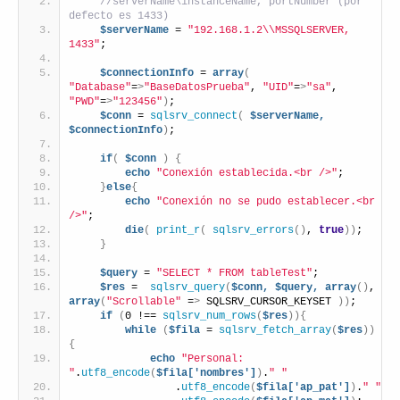
 //serverName\instanceName, portNumber (por 
defecto es 1433)
$serverName
 = 
"192.168.1.2\\MSSQLSERVER, 
1433"
; 
$connectionInfo
 = 
array
(
"Database"
=
>
"BaseDatosPrueba"
, 
"UID"
=
>
"sa"
, 
"PWD"
=
>
"123456"
)
;
$conn
 = 
sqlsrv_connect
(
$serverName,
$connectionInfo
)
;
if
(
$conn
)
{
echo
"Conexión establecida.<br />"
;
}
else
{
echo
"Conexión no se pudo establecer.<br 
/>"
;
die
(
print_r
(
sqlsrv_errors
()
, 
true
))
;
}
$query
 = 
"SELECT * FROM tableTest"
;
$res
 =  
sqlsrv_query
(
$conn,
$query,
array
()
, 
array
(
"Scrollable"
 =
>
 SQLSRV_CURSOR_KEYSET 
))
;
if
(
0 !== 
sqlsrv_num_rows
(
$res
)){
while
(
$fila
 = 
sqlsrv_fetch_array
(
$res
))
{
echo
"Personal: 
"
.
utf8_encode
(
$fila['nombres']
)
.
" "
                .
utf8_encode
(
$fila['ap_pat']
)
.
" "