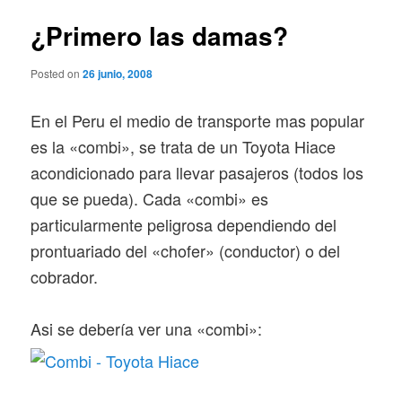
n
v
c
e
¿Primero las damas?
i
g
p
a
Posted on
26 junio, 2008
a
c
l
i
En el Peru el medio de transporte mas popular
ó
n
es la «combi», se trata de un Toyota Hiace
d
acondicionado para llevar pasajeros (todos los
e
e
que se pueda). Cada «combi» es
n
particularmente peligrosa dependiendo del
t
prontuariado del «chofer» (conductor) o del
r
a
cobrador.
d
a
Asi se debería ver una «combi»:
s