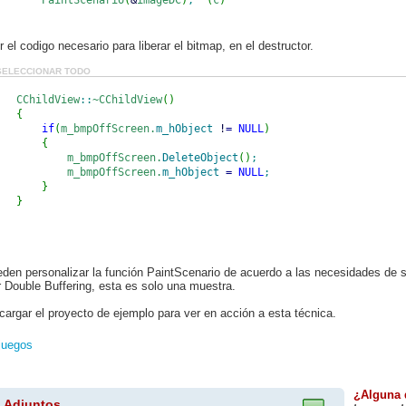
PaintScenario
(
&
imageDC
)
;
(
c
)
dc.
BitBlt
(
0
,
0
, m_size.
cx
, m_size.
cy
,
&
imageDC,
0
,
0
, SRCCOPY
)
;
(
d
)
r el codigo necesario para liberar el bitmap, en el destructor.
imageDC.
SELECCIONAR TODO
SelectObject
(
pOldBitmap
)
;
imageDC.
DeleteDC
(
)
;
ChildView
::
~CChildView
(
)
}
{
if
(
m_bmpOffScreen.
m_hObject
!
=
NULL
)
{
m_bmpOffScreen.
DeleteObject
(
)
;
m_bmpOffScreen.
m_hObject
=
NULL
;
}
}
den personalizar la función PaintScenario de acuerdo a las necesidades de 
 Double Buffering, esta es solo una muestra.
argar el proyecto de ejemplo para ver en acción a esta técnica.
juegos
¿Alguna
 Adjuntos