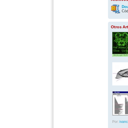
Dou
Cód
Otros Ar
Por:
ivanc