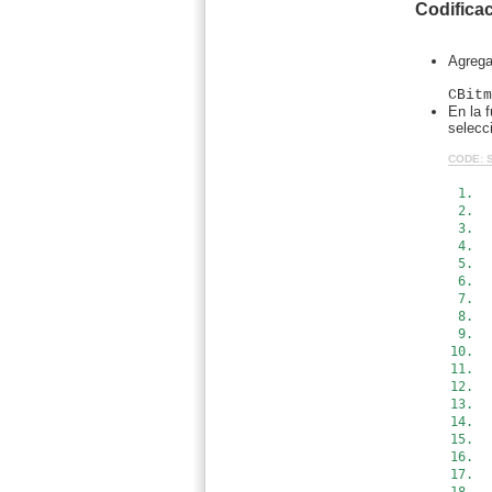
Codificac
Agrega
CBitm
En la 
selecci
CODE: