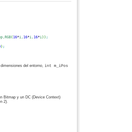
ep,RGB
(
16
*
i,
16
*
i,
16
*
i
)
)
;
0
)
;
 dimensiones del entorno,
int m_iPos
un Bitmap y un DC (Device Context)
n 2).