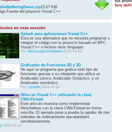
tus prunt
foro deV
bleBufferingDemo.zip
23.67 KiB
igo Fuente del proyecto Visual C++
tículos en esta sección
Splash para aplicaciones Visual C++
Esta es una alternativa que no necesita programar o
integrar el código con tu proyecto basado en MFC
Visual C++ o incluso otros lenguajes.
Por:
MicroLogic©Software
,2005-04-05
Graficador de Funciones 2D y 3D
He aquí un programa que grafica todo tipo de
funciones gracias a su interprete que utiliza un
Analizador Léxico, Analizador Sintáctico, y un
Analizador semántico.
Por:
Lizardo
,2004-03-14
Hilos en Visual C++ utilizando la clase
CWinThread
Este artículo muestra como implementar
hilos/hebras con la clase CWinThread en forma
sencilla. El ejemplo pone a prueba la rapidez de tres
métodos de ordenamiento ejecutandolos
simultáneamente.
p
,2004-03-14