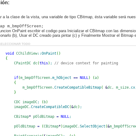
ión:
r a la clase de la vista, una variable de tipo CBitmap, ésta variable será nu
ap m_bmpOffScreen;
funcion OnPaint escribir el codigo para Inicializar el CBitmap con las dimensio
onarlo (b), Usar el DC creado para pintar (c) y Finalmente Mostrar el Bitmap e
SELECCIONAR TODO
void
CChildView
::
OnPaint
(
)
{
CPaintDC dc
(
this
)
;
// device context for painting
if
(
m_bmpOffScreen.
m_hObject
==
NULL
)
(
a
)
{
m_bmpOffScreen.
CreateCompatibleBitmap
(
&
dc, m_size.
cx
}
CDC imageDC
;
(
b
)
imageDC.
CreateCompatibleDC
(
&
dc
)
;
CBitmap
*
pOldBitmap
=
NULL
;
pOldBitmap
=
(
CBitmap
*
)
imageDC.
SelectObject
(
&
m_bmpOffScre