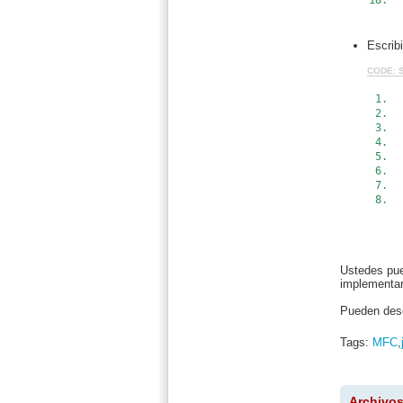
Escribi
CODE:
C
Ustedes pue
implementar
Pueden desc
Tags:
MFC
,
Archivos