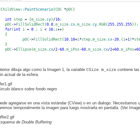
ChildView
::
PaintScenario
(
CDC
*
pDC
)
int
step
=
(
m_size.
cy
)
/
16
;
DC
-
>
FillSolidRect
(
0
,
0
,m_size.
cx
,m_size.
cy
,RGB
(
255
,
255
,
255
)
)
;
for
(
int
i
=
0
;
i
<
16
;
i
++
)
{
pDC
-
>
FillSolidRect
(
10
,
10
+
i
*
step,m_size.
cx
-
20
,
(
i
+
1
)
*
st
}
DC
-
>
Ellipse
(
m_size.
cx
/
2
-
60
,m_iPos
-
60
,m_size.
cx
/
2
+
60
,m_iPos
+
6
terior dibuja algo como la Imagen 1, la variable
contiene las
CSize m_size
ón actual de la esfera.
irculo blanco sobre fondo negro
uede agregarse en una vista estándar (CView) o en un dialogo. Necesitamos 
aremos temporalmente la imagen para luego mostrarla en pantalla. (Ver Image
squema de Double Buffering