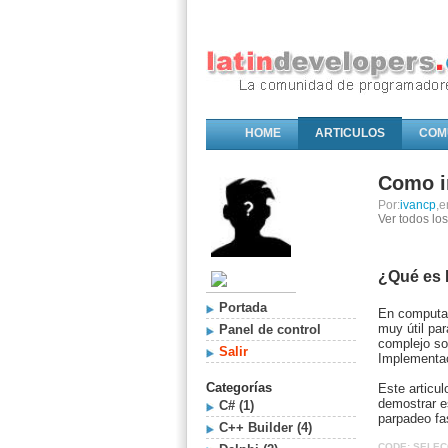
HOME
ARTICULOS
COM
Como i
Por:
ivancp
,e
Ver todos lo
¿Qué es 
Portada
En computaci
muy útil pa
Panel de control
complejo so
Salir
Implementa
Categorías
Este articu
demostrar e
C# (1)
parpadeo fa
C++ Builder (4)
CODE:
SELEC