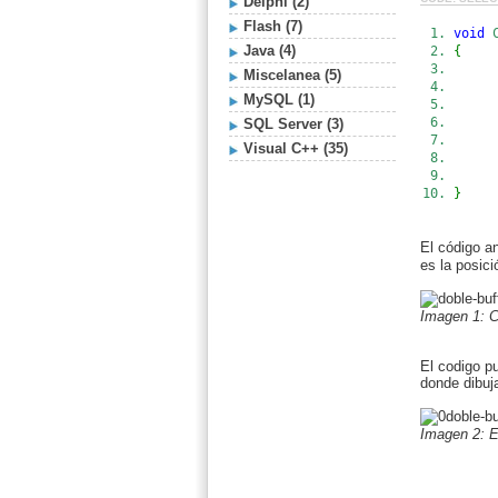
Delphi (2)
Flash (7)
void
C
Java (4)
{
Miscelanea (5)
p
MySQL (1)
SQL Server (3)
Visual C++ (35)
p
}
El código an
es la posici
Imagen 1: C
El codigo p
donde dibuj
Imagen 2: E