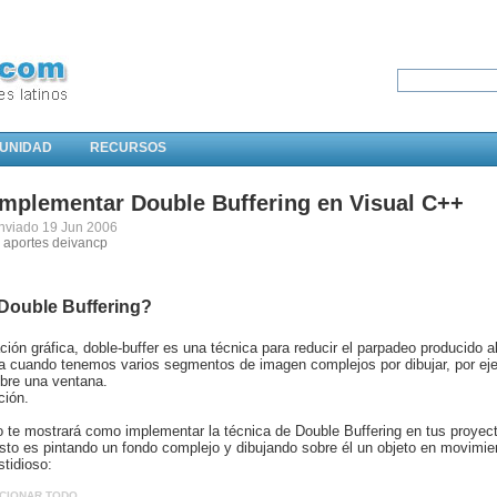
UNIDAD
RECURSOS
mplementar Double Buffering en Visual C++
nviado 19 Jun 2006
s aportes deivancp
Double Buffering?
ón gráfica, doble-buffer es una técnica para reducir el parpadeo producido al 
ra cuando tenemos varios segmentos de imagen complejos por dibujar, por ej
bre una ventana.
ción.
lo te mostrará como implementar la técnica de Double Buffering en tus proye
sto es pintando un fondo complejo y dibujando sobre él un objeto en movimi
stidioso:
CIONAR TODO