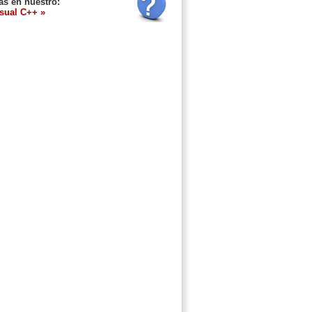
as en nuestro:
isual C++ »