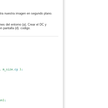
estra nuestra imagen en segundo plano.
nes del entorno (a); Crear el DC y
n pantalla (d). codigo.
, m_size.
cy
)
;
en
)
;